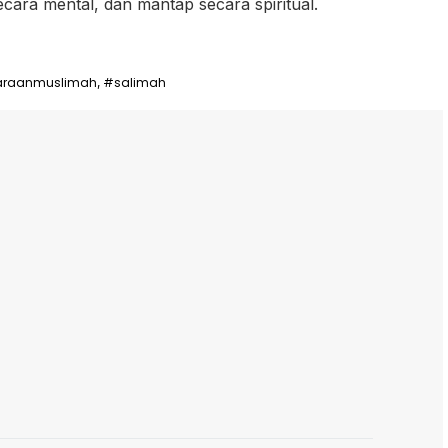
secara mental, dan mantap secara spiritual.
araanmuslimah
#salimah
,