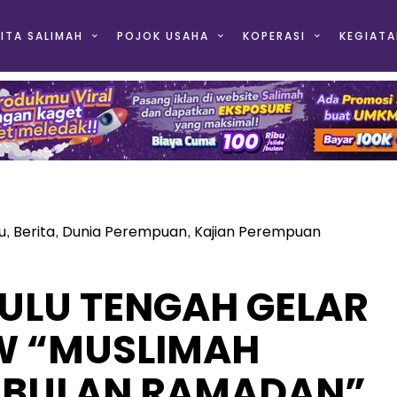
ITA SALIMAH
POJOK USAHA
KOPERASI
KEGIATA
u
Berita
Dunia Perempuan
Kajian Perempuan
,
,
,
ULU TENGAH GELAR
W “MUSLIMAH
I BULAN RAMADAN”