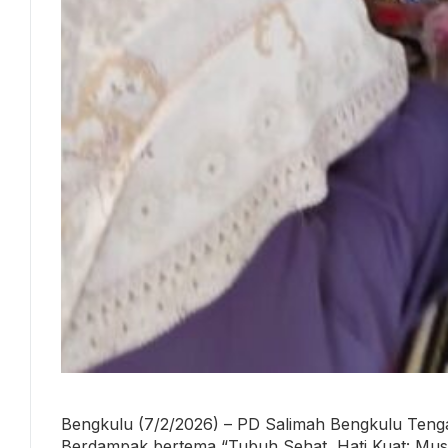
Bengkulu (7/2/2026) – PD Salimah Bengkulu Ten
Berdampak bertema “Tubuh Sehat, Hati Kuat: Musl