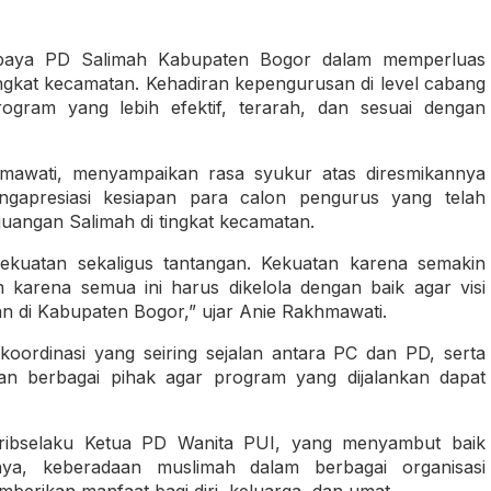
 upaya PD Salimah Kabupaten Bogor dalam memperluas
ngkat kecamatan. Kehadiran kepengurusan di level cabang
ram yang lebih efektif, terarah, dan sesuai dengan
mawati, menyampaikan rasa syukur atas diresmikannya
gapresiasi kesiapan para calon pengurus yang telah
uangan Salimah di tingkat kecamatan.
kuatan sekaligus tantangan. Kekuatan karena semakin
 karena semua ini harus dikelola dengan baik agar visi
an di Kabupaten Bogor,” ujar Anie Rakhmawati.
oordinasi yang seiring sejalan antara PC dan PD, serta
an berbagai pihak agar program yang dijalankan dapat
iduribselaku Ketua PD Wanita PUI, yang menyambut baik
ya, keberadaan muslimah dalam berbagai organisasi
berikan manfaat bagi diri, keluarga, dan umat.