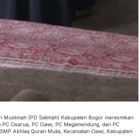
an Muslimah (PD Salimah) Kabupaten Bogor meresmikan
ni PC Cisarua, PC Ciawi, PC Megamendung, dan PC
di SMP Akhlaq Quran Mulia, Kecamatan Ciawi, Kabupaten