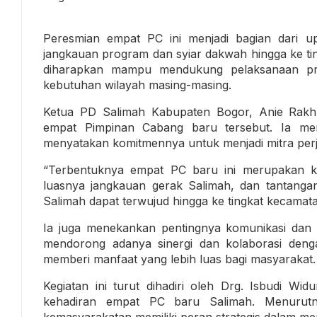
Peresmian empat PC ini menjadi bagian dari
jangkauan program dan syiar dakwah hingga ke ti
diharapkan mampu mendukung pelaksanaan prog
kebutuhan wilayah masing-masing.
Ketua PD Salimah Kabupaten Bogor, Anie Rakh
empat Pimpinan Cabang baru tersebut. Ia men
menyatakan komitmennya untuk menjadi mitra perj
“Terbentuknya empat PC baru ini merupakan ke
luasnya jangkauan gerak Salimah, dan tantangan
Salimah dapat terwujud hingga ke tingkat kecamat
Ia juga menekankan pentingnya komunikasi dan k
mendorong adanya sinergi dan kolaborasi deng
memberi manfaat yang lebih luas bagi masyarakat.
Kegiatan ini turut dihadiri oleh Drg. Isbudi W
kehadiran empat PC baru Salimah. Menurutn
kemasyarakatan memiliki peran strategis dalam mem