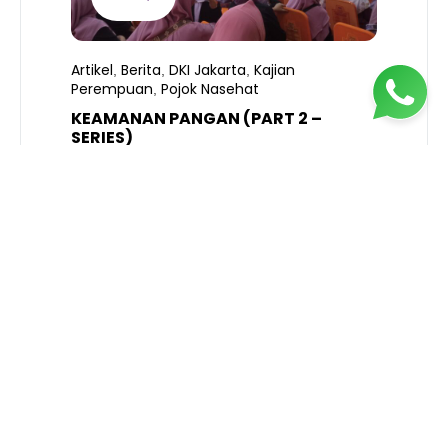
Artikel
Berita
DKI Jakarta
Kajian
,
,
,
Perempuan
Pojok Nasehat
,
KEAMANAN PANGAN (PART 2 –
B
SERIES)
T
S
R