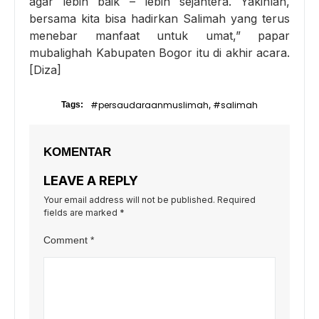
agar lebih baik – lebih sejahtera. Yakinlah,
bersama kita bisa hadirkan Salimah yang terus
menebar manfaat untuk umat,” papar
mubalighah Kabupaten Bogor itu di akhir acara.
[Diza]
#persaudaraanmuslimah
#salimah
Tags:
,
KOMENTAR
LEAVE A REPLY
Your email address will not be published.
Required
fields are marked
*
Comment
*