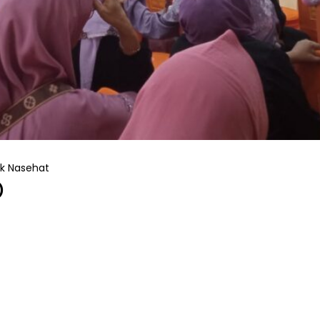
ok Nasehat
)