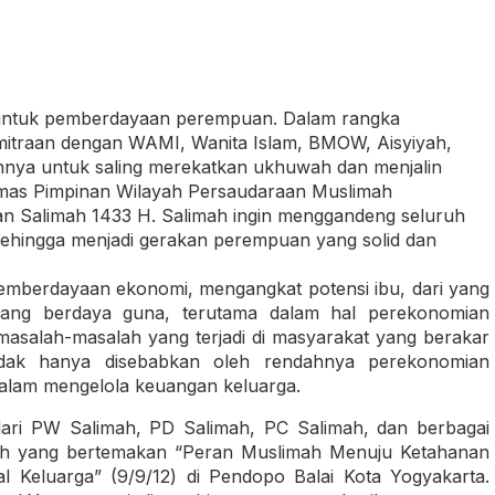
n untuk pemberdayaan perempuan. Dalam rangka
emitraan dengan WAMI, Wanita Islam, BMOW, Aisyiyah,
nnya untuk saling merekatkan ukhuwah dan menjalin
Ormas Pimpinan Wilayah Persaudaraan Muslimah
 Salimah 1433 H. Salimah ingin menggandeng seluruh
ehingga menjadi gerakan perempuan yang solid dan
pemberdayaan ekonomi, mengangkat potensi ibu, dari yang
 yang berdaya guna, terutama dalam hal perekonomian
 masalah-masalah yang terjadi di masyarakat yang berakar
idak hanya disebabkan oleh rendahnya perekonomian
 dalam mengelola keuangan keluarga.
ari PW Salimah, PD Salimah, PC Salimah, dan berbagai
mah yang bertemakan “Peran Muslimah Menuju Ketahanan
al Keluarga” (9/9/12) di Pendopo Balai Kota Yogyakarta.