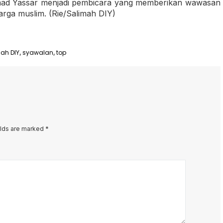
mad Yassar menjadi pembicara yang memberikan wawasan
rga muslim. (Rie/Salimah DIY)
ah DIY
syawalan
top
,
,
elds are marked
*