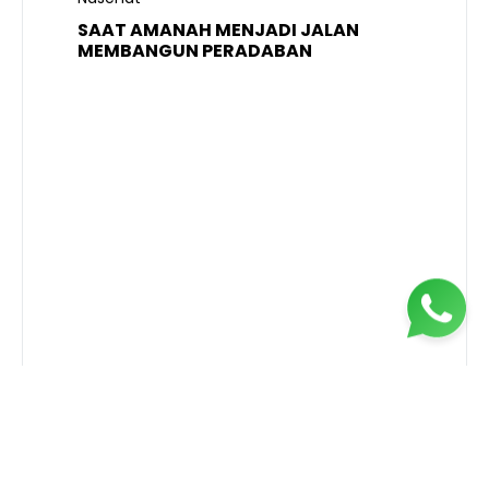
SAAT AMANAH MENJADI JALAN
A
MEMBANGUN PERADABAN
E
P