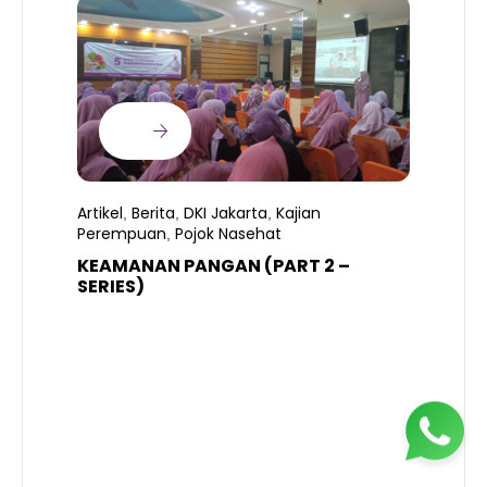
Artikel
Berita
DKI Jakarta
Kajian
,
,
,
Perempuan
Pojok Nasehat
,
KEAMANAN PANGAN (PART 2 –
B
SERIES)
T
S
R