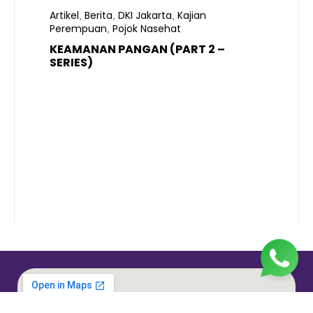
Artikel
Berita
DKI Jakarta
Kajian
,
,
,
Perempuan
Pojok Nasehat
,
KEAMANAN PANGAN (PART 2 –
B
SERIES)
T
S
R