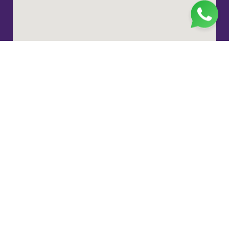
Jl. H. Taiman No.10, RT.3/RW.9, Gedong, Kec. Ps.
Rebo, Kota Jakarta Timur, Daerah Khusus Ibukota
Jakarta 13760
(021) 22324585
pp_salimah@yahoo.com