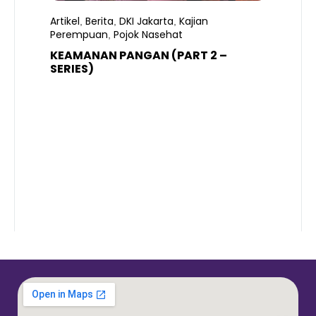
Artikel
Berita
DKI Jakarta
Kajian
,
,
,
Perempuan
Pojok Nasehat
,
KEAMANAN PANGAN (PART 2 –
B
SERIES)
T
S
R