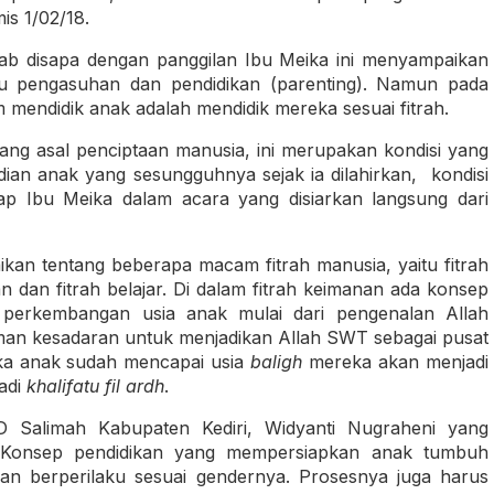
s 1/02/18.
rab disapa dengan panggilan Ibu Meika ini menyampaikan
mu pengasuhan dan pendidikan (parenting). Namun pada
mendidik anak adalah mendidik mereka sesuai fitrah.
ang asal penciptaan manusia, ini merupakan kondisi yang
ian anak yang sesungguhnya sejak ia dilahirkan, kondisi
p Ibu Meika dalam acara yang disiarkan langsung dari
an tentang beberapa macam fitrah manusia, yaitu fitrah
an dan fitrah belajar. Di dalam fitrah keimanan ada konsep
 perkembangan usia anak mulai dari pengenalan Allah
man kesadaran untuk menjadikan Allah SWT sebagai pusat
tika anak sudah mencapai usia
baligh
mereka akan menjadi
jadi
khalifatu fil ardh
.
D Salimah Kabupaten Kediri, Widyanti Nugraheni yang
k. Konsep pendidikan yang mempersiapkan anak tumbuh
dan berperilaku sesuai gendernya. Prosesnya juga harus