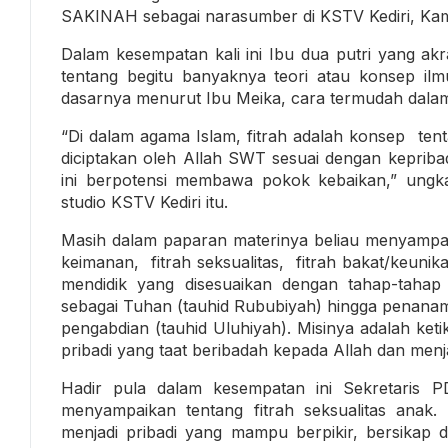
SAKINAH sebagai narasumber di KSTV Kediri, Kami
Dalam kesempatan kali ini Ibu dua putri yang ak
tentang begitu banyaknya teori atau konsep il
dasarnya menurut Ibu Meika, cara termudah dalam 
“Di dalam agama Islam, fitrah adalah konsep tent
diciptakan oleh Allah SWT sesuai dengan kepribad
ini berpotensi membawa pokok kebaikan,” ungka
studio KSTV Kediri itu.
Masih dalam paparan materinya beliau menyampaik
keimanan, fitrah seksualitas, fitrah bakat/keunik
mendidik yang disesuaikan dengan tahap-tahap
sebagai Tuhan (tauhid Rububiyah) hingga penana
pengabdian (tauhid Uluhiyah). Misinya adalah ke
pribadi yang taat beribadah kepada Allah dan men
Hadir pula dalam kesempatan ini Sekretaris P
menyampaikan tentang fitrah seksualitas ana
menjadi pribadi yang mampu berpikir, bersikap 