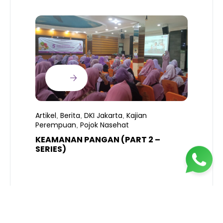
Artikel
Berita
DKI Jakarta
Kajian
,
,
,
Perempuan
Pojok Nasehat
,
KEAMANAN PANGAN (PART 2 –
B
SERIES)
T
S
R