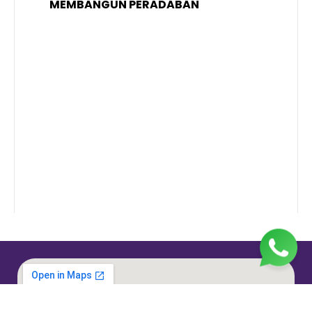
A
MEMBANGUN PERADABAN
E
P