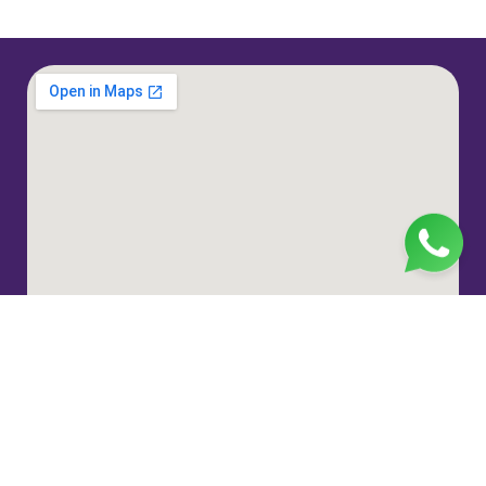
Jl. H. Taiman No.10, RT.3/RW.9, Gedong, Kec. Ps.
Rebo, Kota Jakarta Timur, Daerah Khusus Ibukota
Jakarta 13760
(021) 22324585