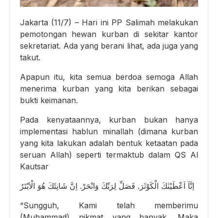
Jakarta (11/7) – Hari ini PP Salimah melakukan
pemotongan hewan kurban di sekitar kantor
sekretariat. Ada yang berani lihat, ada juga yang
takut.
Apapun itu, kita semua berdoa semoga Allah
menerima kurban yang kita berikan sebagai
bukti keimanan.
Pada kenyataannya, kurban bukan hanya
implementasi hablun minallah (dimana kurban
yang kita lakukan adalah bentuk ketaatan pada
seruan Allah) seperti termaktub dalam QS Al
Kautsar
اِنَّآ اَعْطَيْنٰكَ الْكَوْثَرَ. فَصَلِّ لِرَبِّكَ وَانْحَرْ. اِنَّ شَانِئَكَ هُوَ الْاَبْتَرُ
“Sungguh, Kami telah memberimu
(Muhammad) nikmat yang banyak. Maka