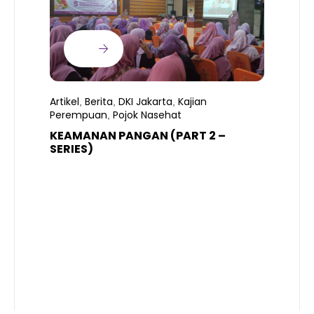
Artikel
Berita
DKI Jakarta
Kajian
,
,
,
Perempuan
Pojok Nasehat
,
KEAMANAN PANGAN (PART 2 –
B
SERIES)
T
S
R