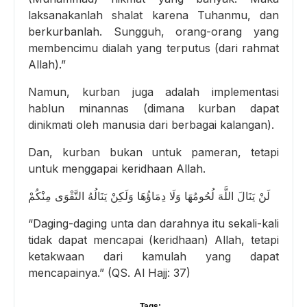
laksanakanlah shalat karena Tuhanmu, dan
berkurbanlah. Sungguh, orang-orang yang
membencimu dialah yang terputus (dari rahmat
Allah).”
Namun, kurban juga adalah implementasi
hablun minannas (dimana kurban dapat
dinikmati oleh manusia dari berbagai kalangan).
Dan, kurban bukan untuk pameran, tetapi
untuk menggapai keridhaan Allah.
لَنْ يَنَالَ اللَّهَ لُحُومُهَا وَلَا دِمَاؤُهَا وَلَكِنْ يَنَالُهُ التَّقْوَى مِنْكُمْ
“Daging-daging unta dan darahnya itu sekali-kali
tidak dapat mencapai (keridhaan) Allah, tetapi
ketakwaan dari kamulah yang dapat
mencapainya.” (QS. Al Hajj: 37)
Tags: