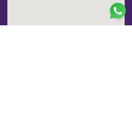
Jl. H. Taiman No.10, RT.3/RW.9, Gedong, Kec. Ps.
Rebo, Kota Jakarta Timur, Daerah Khusus Ibukota
Jakarta 13760
(021) 22324585
pp_salimah@yahoo.com