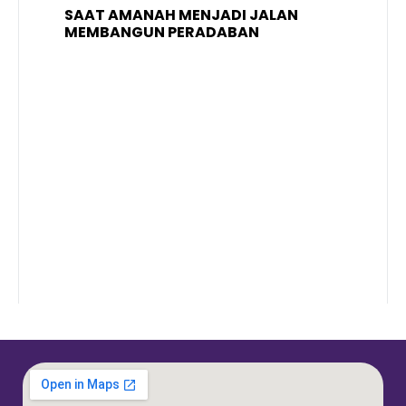
SAAT AMANAH MENJADI JALAN
A
MEMBANGUN PERADABAN
E
P