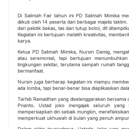
Di Salimah Fair tahun ini PD Salimah Mimika 
diikuti oleh 14 peserta dari berbagai majelis takl
dari palstik bekas, tas dari tutup botol, dll ditamp
Kegiatan ini bertujuan melatih kreativitas, memb
karya.
Ketua PD Salimah Mimika, Nursin Damig, mengata
atau seremonial, tapi bertujuan menumbuhka
lingkungan sekitar, terutama sampah rumah tangga
bermanfaat.
Nursin juga berharap kegiatan ini mampu member
ada lomba, tapi benar-benar bisa diaplikasikan dal
Tarhib Ramadhan yang diselenggarakan bersama de
Prianto. Ustad joko mengajak seluruh yang
mempersiapkan diri sebaik mungkin, merefleksikan 
memperkuat ukhuwah di bulan yang penuh ampu
Dalam akhir tausiyahnya, Ustadz Joko juga m