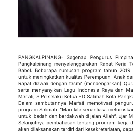
PANGKALPINANG- Segenap Pengurus Pimpinan
Pangkalpinang menyelenggarakan Rapat Kerja Ta
Babel. Beberapa rumusan program tahun 2019 re
untuk meningkatkan kualitas Perempuan, Anak dan
Rapat diawali dengan tasmi’ (mendengarkan) Qur
serta menyanyikan Lagu Indonesia Raya dan Ma
Mar’ati, S.Pd selaku Ketua PD Salimah Kota Pangk
Dalam sambutannya Mar’ati memotivasi penguru
program Salimah. “Mari kita senantiasa meluruskan
untuk ibadah dan berdakwah di jalan Allah”, ujar Ma
Selanjutnya pembahasan tentang program kerja d
akan dilaksanakan terdiri dari kesekretariatan, d