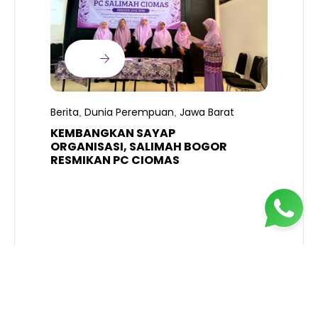
B
T
S
Berita
Dunia Perempuan
Jawa Barat
,
,
R
K
KEMBANGKAN SAYAP
ORGANISASI, SALIMAH BOGOR
RESMIKAN PC CIOMAS