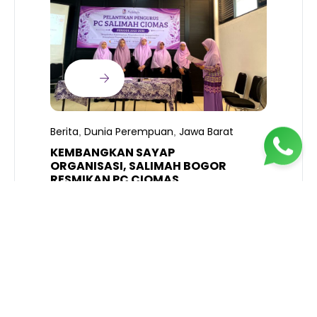
B
T
S
Berita
Dunia Perempuan
Jawa Barat
,
,
R
K
KEMBANGKAN SAYAP
ORGANISASI, SALIMAH BOGOR
RESMIKAN PC CIOMAS