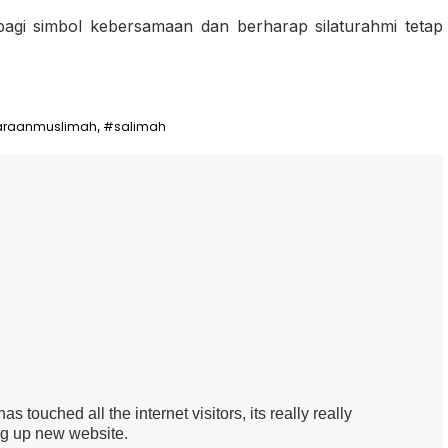
bagi simbol kebersamaan dan berharap silaturahmi tetap
araanmuslimah
#salimah
,
as touched all the internet visitors, its really really
ng up new website.