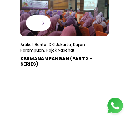
Artikel
Berita
DKI Jakarta
Kajian
,
,
,
Perempuan
Pojok Nasehat
,
KEAMANAN PANGAN (PART 2 –
B
SERIES)
T
S
R