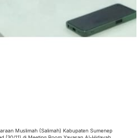
daraan Muslimah (Salimah) Kabupaten Sumenep
 (30/11) di Meeting Room Yayasan Al-Hidayah,