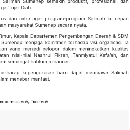
 Salimah Sumenep semakin produktif, profesional, dan
a,” ujar Diah.
rus dan mitra agar program-program Salimah ke depan
uhan masyarakat Sumenep secara nyata.
 Timur, Kepala Departemen Pengembangan Daerah & SDM
 Sumenep menjaga komitmen terhadap visi organisasi. Ia
an yang menjadi pelopor dalam meningkatkan kualitas
an nilai-nilai Nashrul Fikrah, Tanmiyatul Kafa’ah, dan
dalam semangat hablum minannas.
a berharap kepengurusan baru dapat membawa Salimah
alam menebar manfaat.
araanmuslimah
#salimah
,