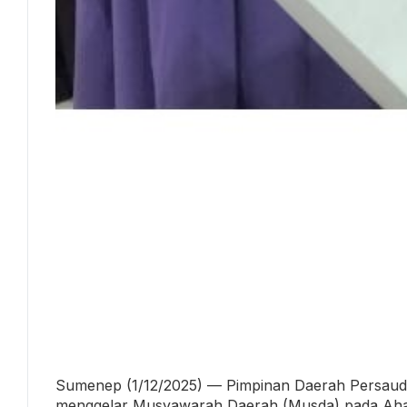
Sumenep (1/12/2025) — Pimpinan Daerah Persau
menggelar Musyawarah Daerah (Musda) pada Ahad