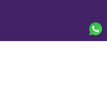
Jl. H. Taiman No.10, RT.3/RW.9, Gedong, Kec. Ps.
Rebo, Kota Jakarta Timur, Daerah Khusus Ibukota
Jakarta 13760
(021) 22324585
pp_salimah@yahoo.com