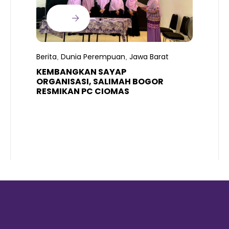
B
T
S
Berita
Dunia Perempuan
Jawa Barat
,
,
R
K
KEMBANGKAN SAYAP
ORGANISASI, SALIMAH BOGOR
RESMIKAN PC CIOMAS