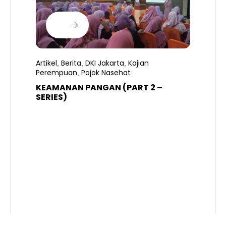
Artikel
Berita
DKI Jakarta
Kajian
,
,
,
Perempuan
Pojok Nasehat
,
KEAMANAN PANGAN (PART 2 –
B
SERIES)
T
S
R