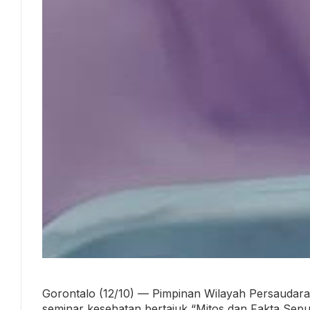
Gorontalo (12/10) — Pimpinan Wilayah Persaudar
seminar kesehatan bertajuk “Mitos dan Fakta Sep