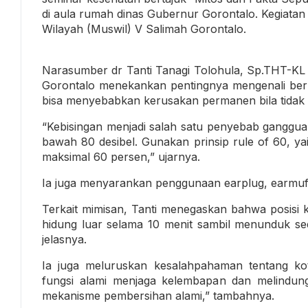
di aula rumah dinas Gubernur Gorontalo. Kegiatan
Wilayah (Muswil) V Salimah Gorontalo.
Narasumber dr Tanti Tanagi Tolohula, Sp.THT-KL
Gorontalo menekankan pentingnya mengenali be
bisa menyebabkan kerusakan permanen bila tidak 
“Kebisingan menjadi salah satu penyebab ganggu
bawah 80 desibel. Gunakan prinsip rule of 60, 
maksimal 60 persen,” ujarnya.
Ia juga menyarankan penggunaan earplug, earmuff,
Terkait mimisan, Tanti menegaskan bahwa posisi 
hidung luar selama 10 menit sambil menunduk sedi
jelasnya.
Ia juga meluruskan kesalahpahaman tentang kot
fungsi alami menjaga kelembapan dan melindungi 
mekanisme pembersihan alami,” tambahnya.