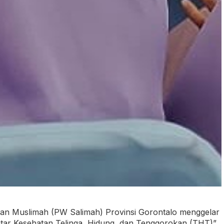
aan Muslimah (PW Salimah) Provinsi Gorontalo menggelar
utar Kesehatan Telinga, Hidung, dan Tenggorokan (THT)”