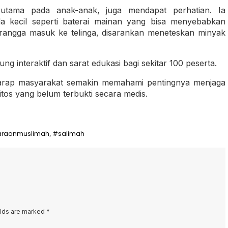
rutama pada anak-anak, juga mendapat perhatian. Ia
 kecil seperti baterai mainan yang bisa menyebabkan
erangga masuk ke telinga, disarankan meneteskan minyak
ng interaktif dan sarat edukasi bagi sekitar 100 peserta.
rharap masyarakat semakin memahami pentingnya menjaga
os yang belum terbukti secara medis.
araanmuslimah
#salimah
,
elds are marked
*