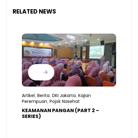
RELATED NEWS
Artikel
Berita
DKI Jakarta
Kajian
,
,
,
Perempuan
Pojok Nasehat
,
KEAMANAN PANGAN (PART 2 –
B
SERIES)
T
S
R