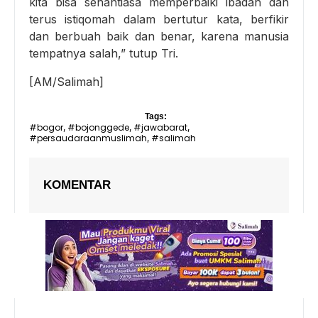
kita bisa senantiasa memperbaiki ibadah dan
terus istiqomah dalam bertutur kata, berfikir
dan berbuah baik dan benar, karena manusia
tempatnya salah,” tutup Tri.
[AM/Salimah]
Tags:
#bogor
#bojonggede
#jawabarat
,
,
,
#persaudaraanmuslimah
#salimah
,
KOMENTAR