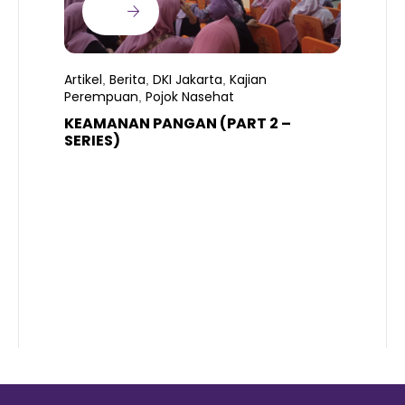
Artikel
Berita
DKI Jakarta
Kajian
,
,
,
Perempuan
Pojok Nasehat
,
KEAMANAN PANGAN (PART 2 –
B
SERIES)
T
S
R