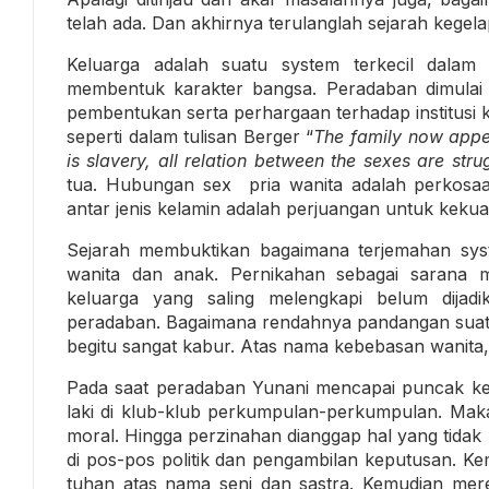
telah ada. Dan akhirnya terulanglah sejarah kegel
Keluarga adalah suatu system terkecil dala
membentuk karakter bangsa. Peradaban dimulai
pembentukan serta perhargaan terhadap institusi 
seperti dalam tulisan Berger “
The family now appe
is slavery, all relation between the sexes are str
tua. Hubungan sex pria wanita adalah perkosa
antar jenis kelamin adalah perjuangan untuk kekua
Sejarah membuktikan bagaimana terjemahan syst
wanita dan anak. Pernikahan sebagai sarana 
keluarga yang saling melengkapi belum dija
peradaban. Bagaimana rendahnya pandangan suatu 
begitu sangat kabur. Atas nama kebebasan wanita, 
Pada saat peradaban Yunani mencapai puncak ke
laki di klub-klub perkumpulan-perkumpulan. Maka
moral. Hingga perzinahan dianggap hal yang tidak 
di pos-pos politik dan pengambilan keputusan. K
tuhan atas nama seni dan sastra. Kemudian me