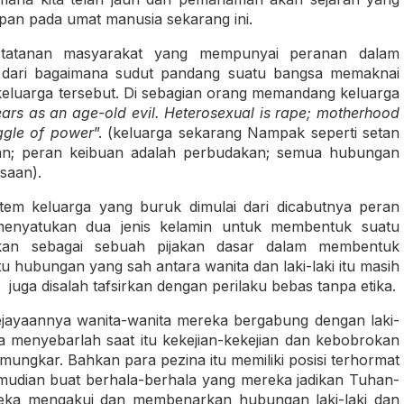
apan pada umat manusia sekarang ini.
m tatanan masyarakat yang mempunyai peranan dalam
 dari bagaimana sudut pandang suatu bangsa memaknai
keluarga tersebut. Di sebagian orang memandang keluarga
ars as an age-old evil. Heterosexual is rape; motherhood
uggle of power
”. (keluarga sekarang Nampak seperti setan
an; peran keibuan adalah perbudakan; semua hubungan
saan).
em keluarga yang buruk dimulai dari dicabutnya peran
menyatukan dua jenis kelamin untuk membentuk suatu
dikan sebagai sebuah pijakan dasar dalam membentuk
hubungan yang sah antara wanita dan laki-laki itu masih
juga disalah tafsirkan dengan perilaku bebas tanpa etika.
jayaannya wanita-wanita mereka bergabung dengan laki-
 menyebarlah saat itu kekejian-kekejian dan kebobrokan
mungkar. Bahkan para pezina itu memiliki posisi terhormat
emudian buat berhala-berhala yang mereka jadikan Tuhan-
reka mengakui dan membenarkan hubungan laki-laki dan