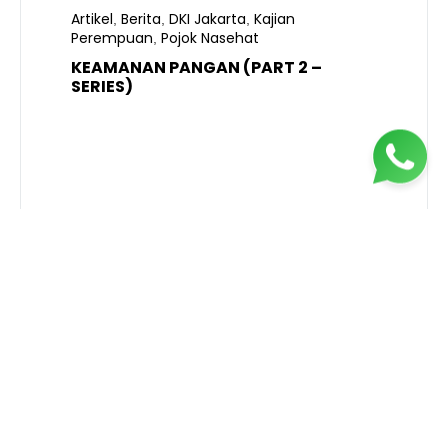
Artikel
Berita
DKI Jakarta
Kajian
,
,
,
Perempuan
Pojok Nasehat
,
KEAMANAN PANGAN (PART 2 –
B
SERIES)
T
S
R