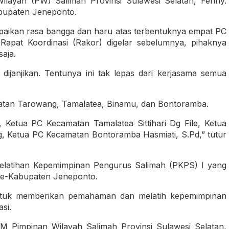
ilayah (PW) Salimah Provinsi Sulawesi Selatan, Fenny.
abupaten Jeneponto.
aikan rasa bangga dan haru atas terbentuknya empat PC
Rapat Koordinasi (Rakor) digelar sebelumnya, pihaknya
aja.
g dijanjikan. Tentunya ini tak lepas dari kerjasama semua
matan Tarowang, Tamalatea, Binamu, dan Bontoramba.
Ketua PC Kecamatan Tamalatea Sittihari Dg File, Ketua
Ketua PC Kecamatan Bontoramba Hasmiati, S.Pd,” tutur
 Pelatihan Kepemimpinan Pengurus Salimah (PKPS) I yang
 se-Kabupaten Jeneponto.
ntuk memberikan pemahaman dan melatih kepemimpinan
si.
DM Pimpinan Wilayah Salimah Provinsi Sulawesi Selatan,