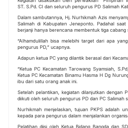
Kegiatan disaksikan oleh perwakilan Pimpinan W
ST. S.Pd. CI dan seluruh pengurus PD Salimah K
Dalam sambutannya, Hj. Nurhikmah Azis menyamp
Salimah di Kabupaten Jeneponto. Padahal saat 
berjanji hanya berencana membentuk tiga cabang s
“Alhamdulillah bisa melebihi target dari apa yan
pengurus PD,” ucapnya.
Adapun ketua PC yang dilantik berasal dari Keca
“Ketua PC Kecamatan Tarowang Syamsiah, S.Pd, 
Ketua PC Kecamatan Binamu Hasma H Dg Nurung, 
ibu dari satu orang anak ini.
Setelah pelantikan, kegiatan dilanjutkan dengan
diikuti oleh seluruh pengurus PD dan PC Salimah
Nurhikmah menjelaskan, tujuan PKPS adalah u
kepada para pengurus dalam menjalankan organisa
Pelatihan diisi oleh Ketua Bidang Bangda dan S