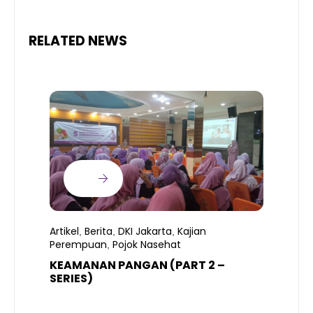
RELATED NEWS
Artikel
Berita
DKI Jakarta
Kajian
,
,
,
Perempuan
Pojok Nasehat
,
KEAMANAN PANGAN (PART 2 –
B
SERIES)
T
S