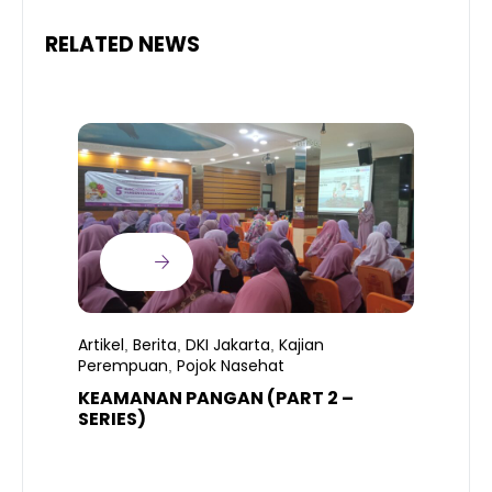
RELATED NEWS
Artikel
Berita
DKI Jakarta
Kajian
,
,
,
Perempuan
Pojok Nasehat
,
KEAMANAN PANGAN (PART 2 –
B
SERIES)
T
S
R