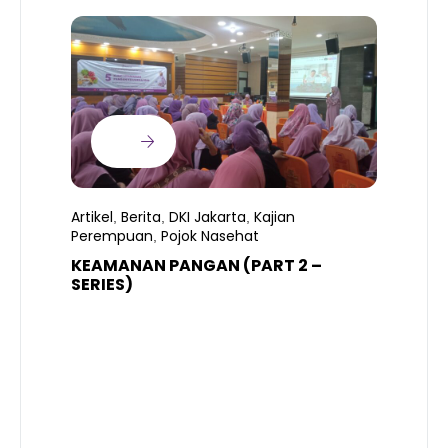
Artikel
Berita
DKI Jakarta
Kajian
,
,
,
Perempuan
Pojok Nasehat
,
KEAMANAN PANGAN (PART 2 –
B
SERIES)
T
S
R