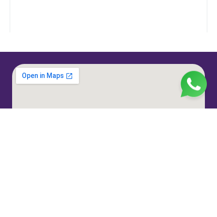
Jl. H. Taiman No.10, RT.3/RW.9, Gedong, Kec. Ps.