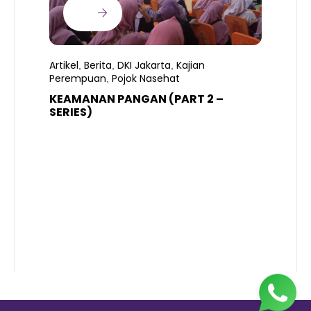
Artikel
Berita
DKI Jakarta
Kajian
,
,
,
Perempuan
Pojok Nasehat
,
KEAMANAN PANGAN (PART 2 –
B
SERIES)
T
S
R