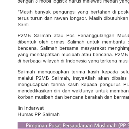
dengan 3 mobil logistik harus melewati medan yang
“Masih banyak pengungsi yang bertahan di posko 
terus turun dan rawan longsor. Masih dibutuhkan 
Santi.
P2MB Salimah atau Pos Penanggulangan Musi
dibentuk oleh ormas Salimah untuk membantu s
bencana. Salimah bersama masyarakat menghim
yang mendapatkan musibah atau bencana. P2MB t
di berbagai wilayah di Indonesia yang terkena mu
Salimah mengucapkan terima kasih kepada sel
melalui P2MB Salimah, insyaAllah akan dibalas 
mengucapkan terima kasih kepada pengurus P
mendedikasikan diri dan waktunya untuk memban
korban musibah dan bencana barakah dan berman
Iin Indarwati
Humas PP Salimah