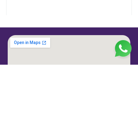
Jl. H. Taiman No.10, RT.3/RW.9, Gedong, Kec. Ps.
Rebo, Kota Jakarta Timur, Daerah Khusus Ibukota