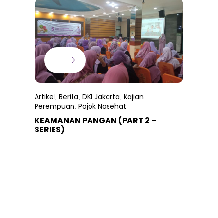
Artikel
Berita
DKI Jakarta
Kajian
,
,
,
Perempuan
Pojok Nasehat
,
KEAMANAN PANGAN (PART 2 –
B
SERIES)
T
S
R