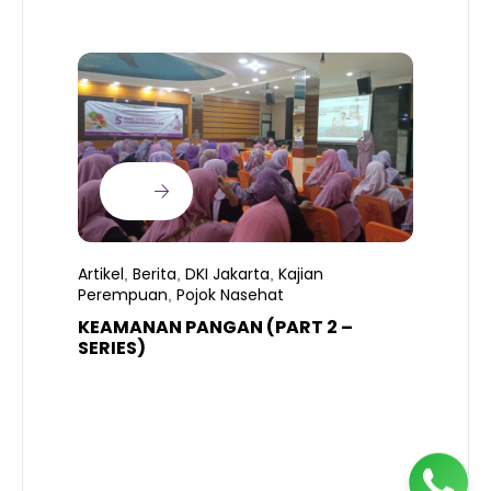
Artikel
Berita
DKI Jakarta
Kajian
,
,
,
Perempuan
Pojok Nasehat
,
KEAMANAN PANGAN (PART 2 –
B
SERIES)
T
S
R