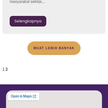
masyarakat sekitar,...
Selengkapnya
MUAT LEBIH BANYAK
2
1