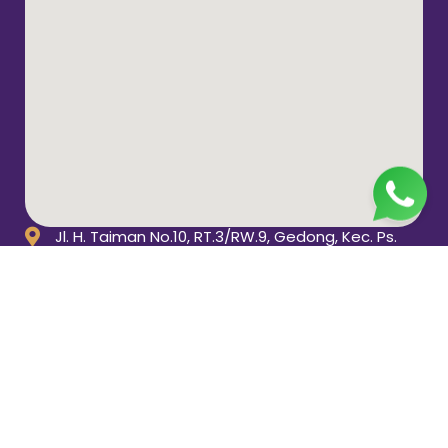
Jl. H. Taiman No.10, RT.3/RW.9, Gedong, Kec. Ps.
Rebo, Kota Jakarta Timur, Daerah Khusus Ibukota
Jakarta 13760
(021) 22324585
pp_salimah@yahoo.com