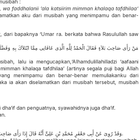
musibah :
i, wa faddhalanii ‘ala katsiirim mimma
n khalaqa tafdhilaa’
yelamatkan aku dari musibah yang menimpamu dan benar-
r, dari bapaknya ‘Umar ra. berkata bahwa Rasulullah saw
مَنْ رَأَى صَاحِبَ بَلاَءٍ فَقَالَ الْحَمْدُ لِلَّهِ الَّذِى عَافَانِى مِمَّا ابْتَلاَكَ بِهِ وَفَضَّلَن
bah, lalu ia mengucapkan,‘Alhamdulillahilladzi ‘aafaani
m mimma
n khalaqa tafdhilaa’ (artinya segala puji bagi Allah
 yang menimpamu dan benar-benar memuliakanku dari
aka ia akan diselamatkan dari musibah tersebut, musibah
dha’if dan penguatnya, syawahidnya juga dha’if.
an.
وَقَدْ رُوِىَ عَنْ أَبِى جَعْفَرٍ مُحَمَّدِ بْنِ عَلِىٍّ أَنَّهُ قَالَ إِذَا رَأَى صَاحِبَ بَلاَءٍ فَتَعَوَّذَ مِنْهُ يَقُولُ ذَلِكَ فِى نَفْسِهِ وَلاَ يُسْمِعُ صَاحِبَ الْبَلاَءِ.