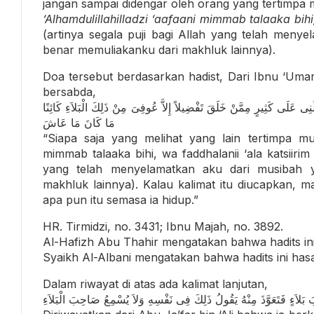
jangan sampai didengar oleh orang yang tertimpa 
‘Alhamdulillahilladzi ‘aafaani mimmab talaaka bih
(artinya segala puji bagi Allah yang telah men
benar memuliakanku dari makhluk lainnya).
Doa tersebut berdasarkan hadist, Dari Ibnu ‘Uma
bersabda,
ِى عَلَى كَثِيرٍ مِمَّنْ خَلَقَ تَفْضِيلاً إِلاَّ عُوفِىَ مِنْ ذَلِكَ الْبَلاَءِ كَائِنًا
مَا كَانَ مَا عَاشَ
“Siapa saja yang melihat yang lain tertimpa musi
mimmab talaaka bihi, wa faddhalanii ‘ala katsiiri
yang telah menyelamatkan aku dari musibah
makhluk lainnya). Kalau kalimat itu diucapkan, m
apa pun itu semasa ia hidup.”
HR. Tirmidzi, no. 3431; Ibnu Majah, no. 3892.
Al-Hafizh Abu Thahir mengatakan bahwa hadits ini 
Syaikh Al-Albani mengatakan bahwa hadits ini has
Dalam riwayat di atas ada kalimat lanjutan,