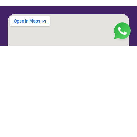
Jl. H. Taiman No.10, RT.3/RW.9, Gedong, Kec. Ps.
Rebo, Kota Jakarta Timur, Daerah Khusus Ibukota
Jakarta 13760
(021) 22324585