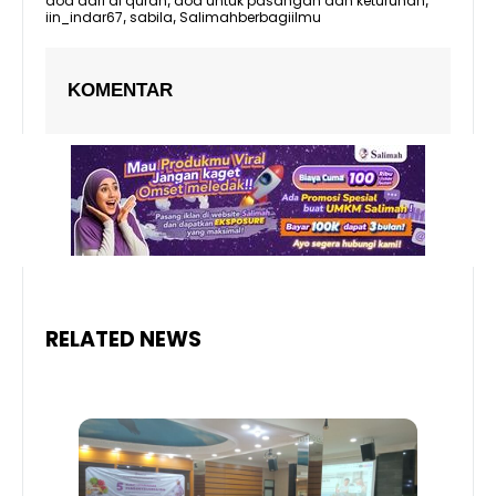
doa dari al quran
doa untuk pasangan dan keturunan
,
,
iin_indar67
sabila
Salimahberbagiilmu
,
,
KOMENTAR
RELATED NEWS