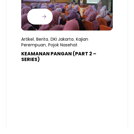
Artikel
Berita
DKI Jakarta
Kajian
,
,
,
Perempuan
Pojok Nasehat
,
KEAMANAN PANGAN (PART 2 –
B
SERIES)
T
S
R