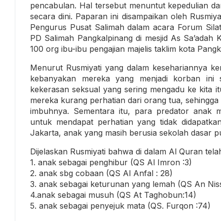
pencabulan. Hal tersebut menuntut kepedulian da
secara dini. Paparan ini disampaikan oleh Rusm
Pengurus Pusat Salimah dalam acara Forum Silat
PD Salimah Pangkalpinang di mesjid As Sa’adah Ke
100 org ibu-ibu pengajian majelis taklim kota Pangk
Menurut Rusmiyati yang dalam kesehariannya ke
kebanyakan mereka yang menjadi korban ini 
kekerasan seksual yang sering mengadu ke kita itu
mereka kurang perhatian dari orang tua, sehingga 
imbuhnya. Sementara itu, para predator anak
untuk mendapat perhatian yang tidak didapatkan
Jakarta, anak yang masih berusia sekolah dasar
Dijelaskan Rusmiyati bahwa di dalam Al Quran telah
1. anak sebagai penghibur (QS Al Imron :3)
2. anak sbg cobaan (QS Al Anfal : 28)
3. anak sebagai keturunan yang lemah (QS An Niss
4.anak sebagai musuh (QS At Taghobun:14)
5. anak sebagai penyejuk mata (QS. Furqon :74)