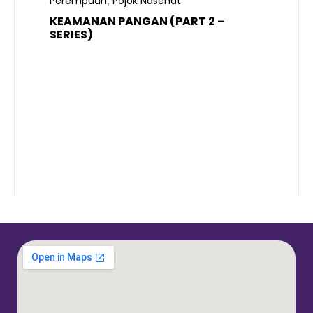
Perempuan
Pojok Nasehat
,
KEAMANAN PANGAN (PART 2 –
B
SERIES)
T
S
R