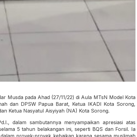
lar Musda pada Ahad (27/11/22) di Aula MTsN Model Kota
alimah dan DPSW Papua Barat, Ketua IKADI Kota Sorong,
dan Ketua Nasyatul Aisyiyah (NA) Kota Sorong.
Pd.I., dalam sambutannya menyampaikan apresiasi atas
lama 5 tahun belakangan ini, seperti BQS dan Forsil. Ia
 dalam proyek-proyek kebaikan karena sesama muslimah