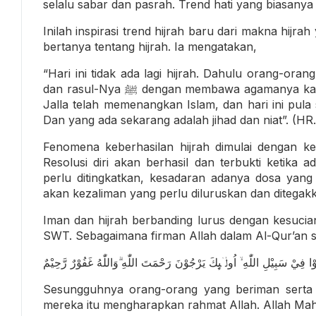
selalu sabar dan pasrah. Trend hati yang biasanya j
Inilah inspirasi trend hijrah baru dari makna hijr
bertanya tentang hijrah. Ia mengatakan,
“Hari ini tidak ada lagi hijrah. Dahulu orang-ora
dan rasul-Nya ﷺ dengan membawa agamanya karena takut terkena fitnah. Adapun hari ini, Allah ‘Azza wa
Jalla telah memenangkan Islam, dan hari ini pul
Dan yang ada sekarang adalah jihad dan niat”. (HR.
Fenomena keberhasilan hijrah dimulai dengan ke
Resolusi diri akan berhasil dan terbukti ketika
perlu ditingkatkan, kesadaran adanya dosa yang 
akan kezaliman yang perlu diluruskan dan ditegakk
Iman dan hijrah berbanding lurus dengan kesucian
SWT. Sebagaimana firman Allah dalam Al-Qur’an s
اِنَّ الَّذِيْنَ اٰمَنُوْا وَالَّذِيْنَ هَاجَرُوْا وَجَاهَدُوْا فِيْ سَبِيْلِ اللّٰهِ ۙ اُولٰۤىِٕك
Sesungguhnya orang-orang yang beriman serta or
mereka itu mengharapkan rahmat Allah. Allah M