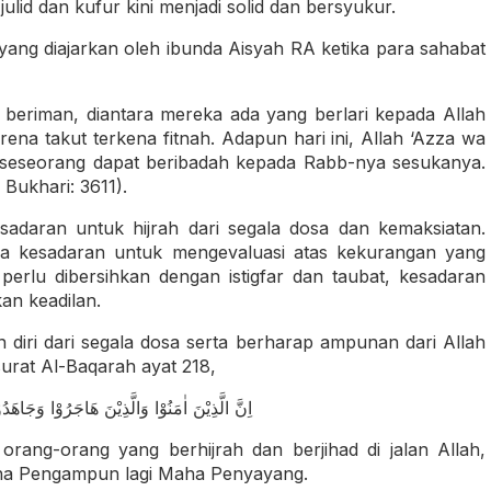
ulid dan kufur kini menjadi solid dan bersyukur.
ah yang diajarkan oleh ibunda Aisyah RA ketika para sahabat
ng beriman, diantara mereka ada yang berlari kepada Allah
a seseorang dapat beribadah kepada Rabb-nya sesukanya.
 Bukhari: 3611).
sadaran untuk hijrah dari segala dosa dan kemaksiatan.
 ada kesadaran untuk mengevaluasi atas kekurangan yang
perlu dibersihkan dengan istigfar dan taubat, kesadaran
an keadilan.
 diri dari segala dosa serta berharap ampunan dari Allah
urat Al-Baqarah ayat 218,
َ يَرْجُوْنَ رَحْمَتَ اللّٰهِ ۗوَاللّٰهُ غَفُوْرٌ رَّحِيْمٌ
ang-orang yang berhijrah dan berjihad di jalan Allah,
aha Pengampun lagi Maha Penyayang.