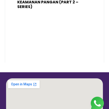
KEAMANAN PANGAN (PART 2 –
B
SERIES)
T
S
R