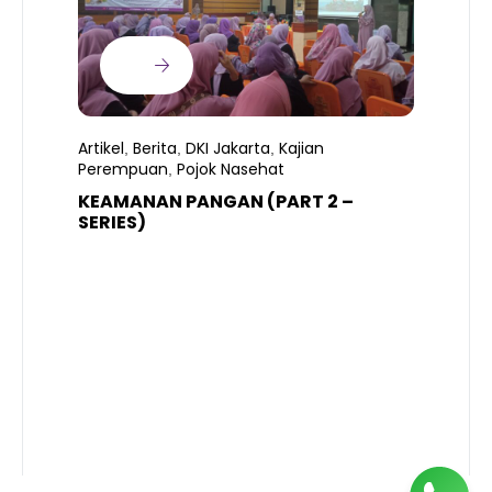
Artikel
Berita
DKI Jakarta
Kajian
,
,
,
Perempuan
Pojok Nasehat
,
KEAMANAN PANGAN (PART 2 –
B
SERIES)
T
S
R