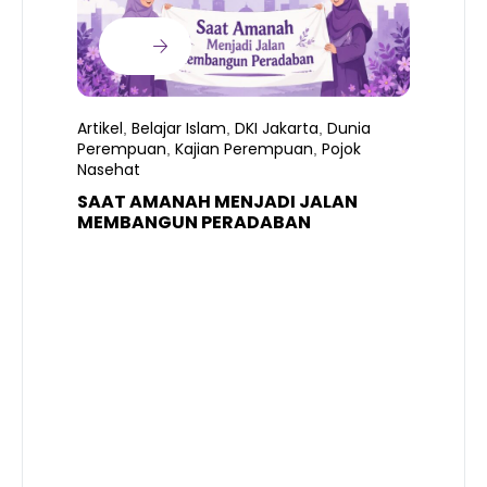
Artikel
Belajar Islam
DKI Jakarta
Dunia
,
,
,
Perempuan
Kajian Perempuan
Pojok
,
,
Nasehat
SAAT AMANAH MENJADI JALAN
A
MEMBANGUN PERADABAN
E
P