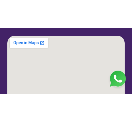
Jl. H. Taiman No.10, RT.3/RW.9, Gedong, Kec. Ps.