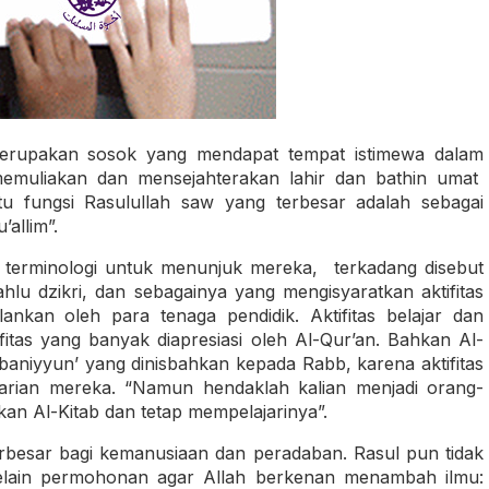
 merupakan sosok yang mendapat tempat istimewa dalam
emuliakan dan mensejahterakan lahir dan bathin umat
tu fungsi Rasulullah saw yang terbesar adalah sebagai
allim”.
logi untuk menunjuk mereka, terkadang disebut
 ahlu dzikri, dan sebagainya yang mengisyaratkan aktifitas
ankan oleh para tenaga pendidik. Aktifitas belajar dan
tas yang banyak diapresiasi oleh Al-Qur’an. Bahkan Al-
niyyun’ yang dinisbahkan kepada Rabb, karena aktifitas
harian mereka. “Namun hendaklah kalian menjadi orang-
an Al-Kitab dan tetap mempelajarinya”.
erbesar bagi kemanusiaan dan peradaban. Rasul pun tidak
lain permohonan agar Allah berkenan menambah ilmu: