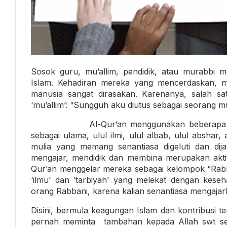
Sosok guru, mu’allim, pendidik, atau murabbi
Islam. Kehadiran mereka yang mencerdaskan, m
manusia sangat dirasakan. Karenanya, salah sa
‘mu’allim’: “Sungguh aku diutus sebagai seorang mu’
Al-Qur’an menggunakan beberapa termino
sebagai ulama, ulul ilmi, ulul albab, ulul abshar,
mulia yang memang senantiasa digeluti dan dijal
mengajar, mendidik dan membina merupakan aktifi
Qur’an menggelar mereka sebagai kelompok “Rabba
‘ilmu’ dan ‘tarbiyah’ yang melekat dengan kese
orang Rabbani, karena kalian senantiasa mengajark
Disini, bermula keagungan Islam dan kontribusi t
pernah meminta tambahan kepada Allah swt se