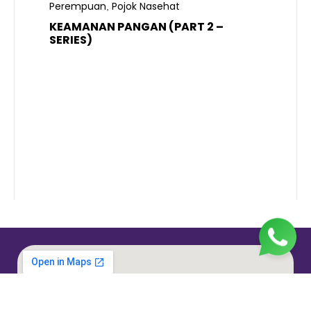
Perempuan
Pojok Nasehat
,
KEAMANAN PANGAN (PART 2 –
B
SERIES)
T
S
R