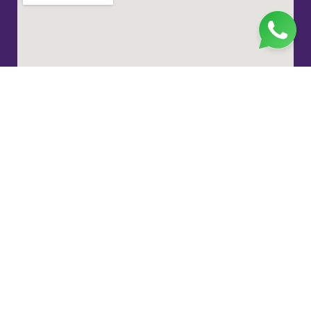
Jl. H. Taiman No.10, RT.3/RW.9, Gedong, Kec. Ps.
Rebo, Kota Jakarta Timur, Daerah Khusus Ibukota
Jakarta 13760
(021) 22324585
pp_salimah@yahoo.com