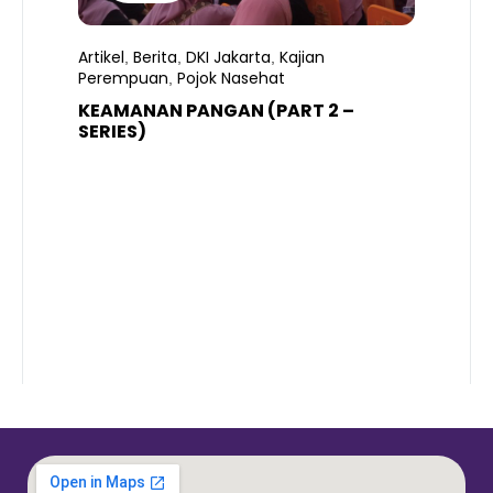
Artikel
Berita
DKI Jakarta
Kajian
,
,
,
Perempuan
Pojok Nasehat
,
KEAMANAN PANGAN (PART 2 –
B
SERIES)
T
S
R