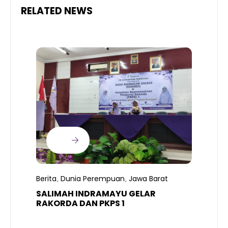
RELATED NEWS
B
Berita
Dunia Perempuan
Jawa Barat
,
,
P
SALIMAH INDRAMAYU GELAR
L
RAKORDA DAN PKPS 1
K
H