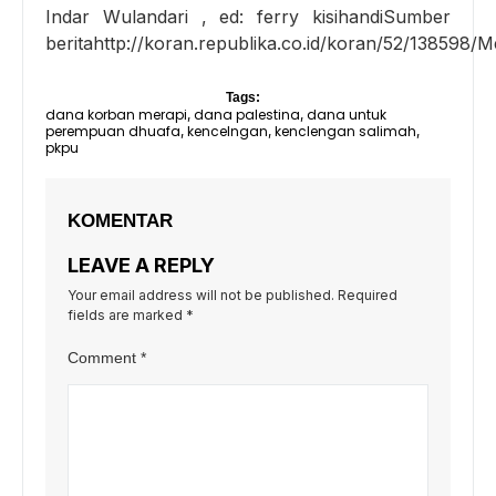
Indar Wulandari , ed: ferry kisihandiSumber
beritahttp://koran.republika.co.id/koran/52/13859
Tags:
dana korban merapi
dana palestina
dana untuk
,
,
perempuan dhuafa
kencelngan
kenclengan salimah
,
,
,
pkpu
KOMENTAR
LEAVE A REPLY
Your email address will not be published.
Required
fields are marked
*
Comment
*