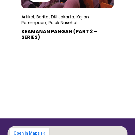
Artikel
Berita
DKI Jakarta
Kajian
,
,
,
Perempuan
Pojok Nasehat
,
KEAMANAN PANGAN (PART 2 –
B
SERIES)
T
S
R